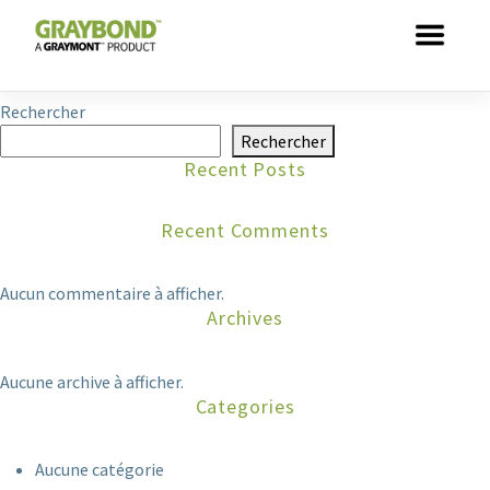
Skip to main content
This entry was posted by
dathuynh
. Bookmark the
permalink
.
Rechercher
Rechercher
Recent Posts
Recent Comments
Aucun commentaire à afficher.
Archives
Aucune archive à afficher.
Categories
Aucune catégorie