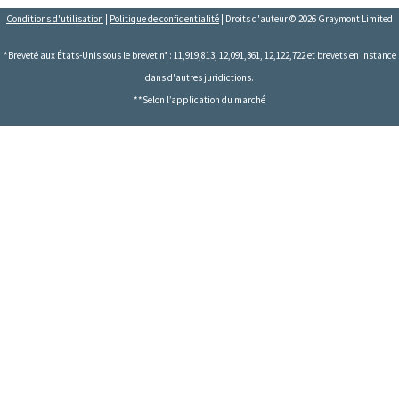
Conditions d'utilisation
|
Politique de confidentialité
| Droits d'auteur © 2026 Graymont Limited
*Breveté aux États-Unis sous le brevet n° : 11,919,813, 12,091,361, 12,122,722 et brevets en instance
dans d'autres juridictions.
**Selon l’application du marché